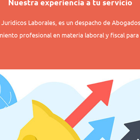
Nuestra experiencia a tu servicio
Juridicos Laborales, es un despacho de Abogados,
miento profesional en materia laboral y fiscal pa