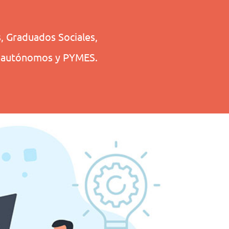
 Graduados Sociales,
ra autónomos y PYMES.