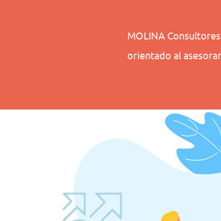
MOLINA Consultores 
orientado al asesora